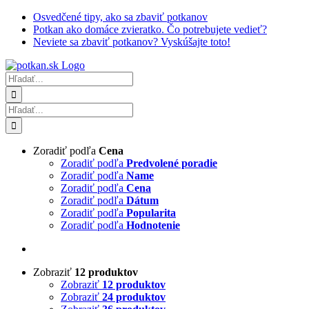
Skip
Osvedčené tipy, ako sa zbaviť potkanov
to
Potkan ako domáce zvieratko. Čo potrebujete vedieť?
content
Neviete sa zbaviť potkanov? Vyskúšajte toto!
Hľadať:
Hľadať:
Zoradiť podľa
Cena
Zoradiť podľa
Predvolené poradie
Zoradiť podľa
Name
Zoradiť podľa
Cena
Zoradiť podľa
Dátum
Zoradiť podľa
Popularita
Zoradiť podľa
Hodnotenie
Zobraziť
12 produktov
Zobraziť
12 produktov
Zobraziť
24 produktov