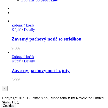
Zobraziť
36 produktov
Zobraziť košík
Kúpiť
/
Detaily
Závesný pachový nosič so strieškou
9.30
€
Zobraziť košík
Kúpiť
/
Detaily
Závesný pachový nosič z juty
3.90
€
Zatvoriť
×
rýchle
zobrazenie
Copyright 2021 Blueinfo s.r.o., Made with ♥ by RevoMind United
produktu
States LLC
Cookies
Facebook
Twitter
Instagram
Pinterest