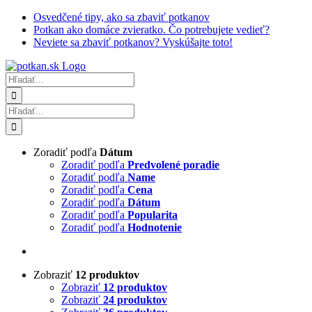
Skip
Osvedčené tipy, ako sa zbaviť potkanov
to
Potkan ako domáce zvieratko. Čo potrebujete vedieť?
content
Neviete sa zbaviť potkanov? Vyskúšajte toto!
Hľadať:
Hľadať:
Zoradiť podľa
Dátum
Zoradiť podľa
Predvolené poradie
Zoradiť podľa
Name
Zoradiť podľa
Cena
Zoradiť podľa
Dátum
Zoradiť podľa
Popularita
Zoradiť podľa
Hodnotenie
Zobraziť
12 produktov
Zobraziť
12 produktov
Zobraziť
24 produktov