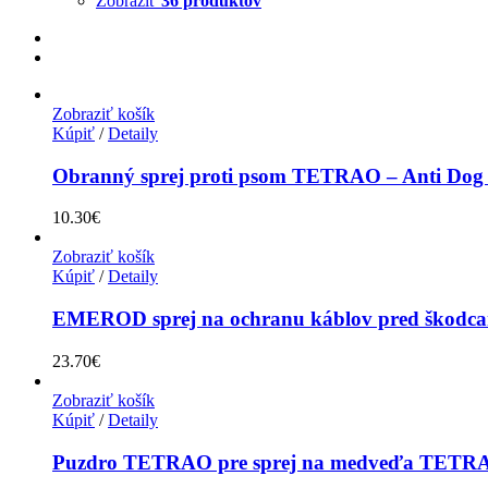
Zobraziť
36 produktov
Zobraziť košík
Kúpiť
/
Detaily
Obranný sprej proti psom TETRAO – Anti Dog 
10.30
€
Zobraziť košík
Kúpiť
/
Detaily
EMEROD sprej na ochranu káblov pred škodca
23.70
€
Zobraziť košík
Kúpiť
/
Detaily
Puzdro TETRAO pre sprej na medveďa TET