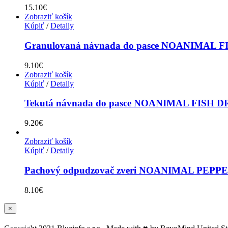
15.10
€
Zobraziť košík
Kúpiť
/
Detaily
Granulovaná návnada do pasce NOANIMAL 
9.10
€
Zobraziť košík
Kúpiť
/
Detaily
Tekutá návnada do pasce NOANIMAL FISH D
9.20
€
Zobraziť košík
Kúpiť
/
Detaily
Pachový odpudzovač zveri NOANIMAL PEPP
8.10
€
Zatvoriť
×
rýchle
zobrazenie