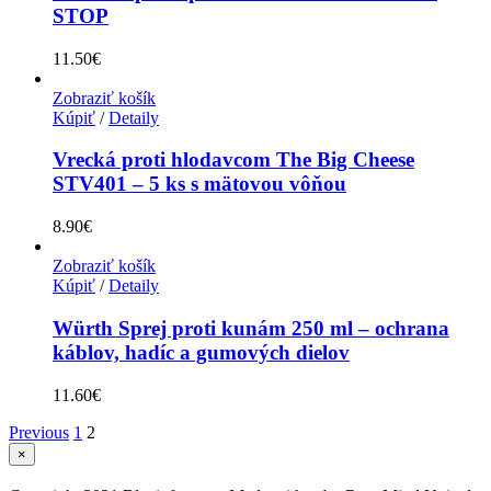
STOP
11.50
€
Zobraziť košík
Kúpiť
/
Detaily
Vrecká proti hlodavcom The Big Cheese
STV401 – 5 ks s mätovou vôňou
8.90
€
Zobraziť košík
Kúpiť
/
Detaily
Würth Sprej proti kunám 250 ml – ochrana
káblov, hadíc a gumových dielov
11.60
€
Previous
1
2
Zatvoriť
×
rýchle
zobrazenie