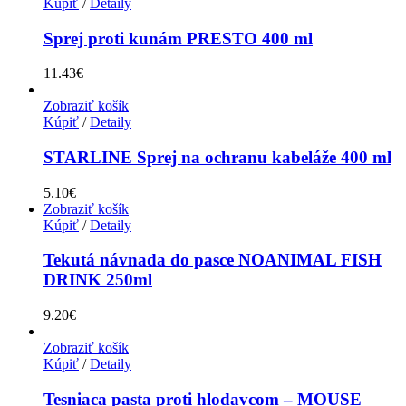
Kúpiť
/
Detaily
Sprej proti kunám PRESTO 400 ml
11.43
€
Zobraziť košík
Kúpiť
/
Detaily
STARLINE Sprej na ochranu kabeláže 400 ml
5.10
€
Zobraziť košík
Kúpiť
/
Detaily
Tekutá návnada do pasce NOANIMAL FISH
DRINK 250ml
9.20
€
Zobraziť košík
Kúpiť
/
Detaily
Tesniaca pasta proti hlodavcom – MOUSE