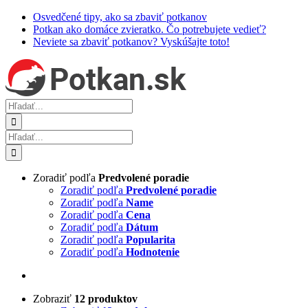
Skip
Osvedčené tipy, ako sa zbaviť potkanov
to
Potkan ako domáce zvieratko. Čo potrebujete vedieť?
content
Neviete sa zbaviť potkanov? Vyskúšajte toto!
Hľadať:
Hľadať:
Zoradiť podľa
Predvolené poradie
Zoradiť podľa
Predvolené poradie
Zoradiť podľa
Name
Zoradiť podľa
Cena
Zoradiť podľa
Dátum
Zoradiť podľa
Popularita
Zoradiť podľa
Hodnotenie
Zobraziť
12 produktov