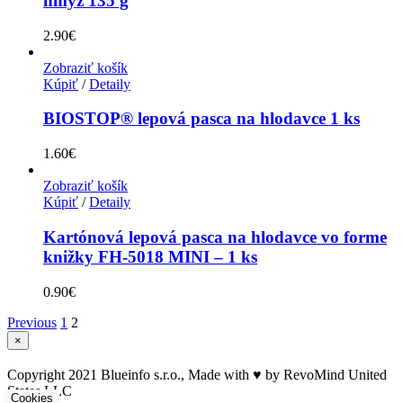
hmyz 135 g
2.90
€
Zobraziť košík
Kúpiť
/
Detaily
BIOSTOP® lepová pasca na hlodavce 1 ks
1.60
€
Zobraziť košík
Kúpiť
/
Detaily
Kartónová lepová pasca na hlodavce vo forme
knižky FH-5018 MINI – 1 ks
0.90
€
Previous
1
2
Zatvoriť
×
rýchle
zobrazenie
Copyright 2021 Blueinfo s.r.o., Made with ♥ by RevoMind United
produktu
States LLC
Cookies