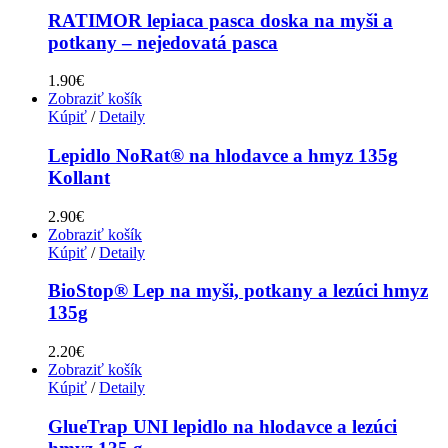
RATIMOR lepiaca pasca doska na myši a
potkany – nejedovatá pasca
1.90
€
Zobraziť košík
Kúpiť
/
Detaily
Lepidlo NoRat® na hlodavce a hmyz 135g
Kollant
2.90
€
Zobraziť košík
Kúpiť
/
Detaily
BioStop® Lep na myši, potkany a lezúci hmyz
135g
2.20
€
Zobraziť košík
Kúpiť
/
Detaily
GlueTrap UNI lepidlo na hlodavce a lezúci