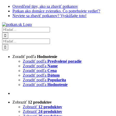
Skip
Osvedčené tipy, ako sa zbaviť potkanov
to
Potkan ako domáce zvieratko. Čo potrebujete vedieť?
content
Neviete sa zbaviť potkanov? Vyskúšajte toto!
Hľadať:
Hľadať:
Zoradiť podľa
Hodnotenie
Zoradiť podľa
Predvolené poradie
Zoradiť podľa
Name
Zoradiť podľa
Cena
Zoradiť podľa
Dátum
Zoradiť podľa
Popularita
Zoradiť podľa
Hodnotenie
Zobraziť
12 produktov
Zobraziť
12 produktov
Zobraziť
24 produktov