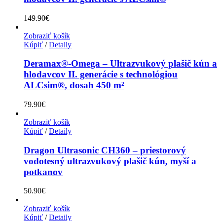
149.90
€
Zobraziť košík
Kúpiť
/
Detaily
Deramax®-Omega – Ultrazvukový plašič kún a
hlodavcov II. generácie s technológiou
ALCsim®, dosah 450 m²
79.90
€
Zobraziť košík
Kúpiť
/
Detaily
Dragon Ultrasonic CH360 – priestorový
vodotesný ultrazvukový plašič kún, myší a
potkanov
50.90
€
Zobraziť košík
Kúpiť
/
Detaily