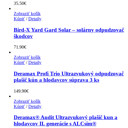
35.50
€
Zobraziť košík
Kúpiť
/
Detaily
Bird-X Yard Gard Solar – solárny odpudzovač
škodcov
71.90
€
Zobraziť košík
Kúpiť
/
Detaily
Deramax Profi Trio Ultrazvukový odpudzovač
plašič kún a hlodavcov súprava 3 ks
149.90
€
Zobraziť košík
Kúpiť
/
Detaily
Deramax® Audit Ultrazvukový plašič kun a
hlodavcov II. generácie s ALCsim®