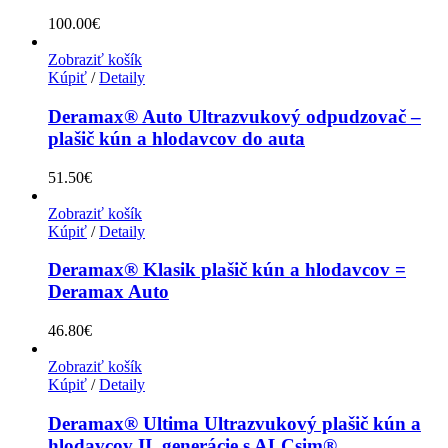
100.00
€
Zobraziť košík
Kúpiť
/
Detaily
Deramax® Auto Ultrazvukový odpudzovač –
plašič kún a hlodavcov do auta
51.50
€
Zobraziť košík
Kúpiť
/
Detaily
Deramax® Klasik plašič kún a hlodavcov =
Deramax Auto
46.80
€
Zobraziť košík
Kúpiť
/
Detaily
Deramax® Ultima Ultrazvukový plašič kún a
hlodavcov II. generácie s ALCsim®