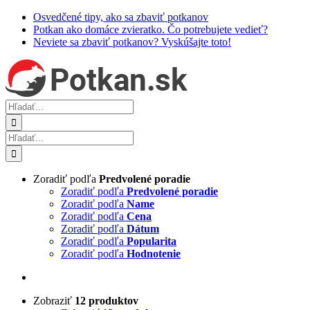
Skip
Osvedčené tipy, ako sa zbaviť potkanov
to
Potkan ako domáce zvieratko. Čo potrebujete vedieť?
content
Neviete sa zbaviť potkanov? Vyskúšajte toto!
Hľadať:
Hľadať:
Zoradiť podľa
Predvolené poradie
Zoradiť podľa
Predvolené poradie
Zoradiť podľa
Name
Zoradiť podľa
Cena
Zoradiť podľa
Dátum
Zoradiť podľa
Popularita
Zoradiť podľa
Hodnotenie
Zobraziť
12 produktov