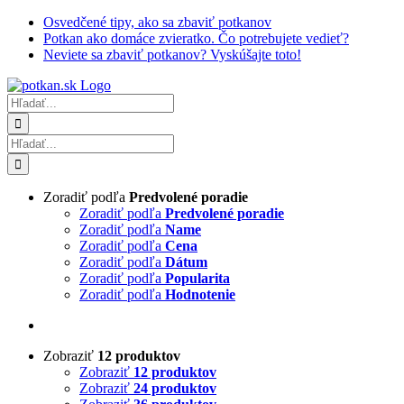
Skip
Osvedčené tipy, ako sa zbaviť potkanov
to
Potkan ako domáce zvieratko. Čo potrebujete vedieť?
content
Neviete sa zbaviť potkanov? Vyskúšajte toto!
Hľadať:
Hľadať:
Zoradiť podľa
Predvolené poradie
Zoradiť podľa
Predvolené poradie
Zoradiť podľa
Name
Zoradiť podľa
Cena
Zoradiť podľa
Dátum
Zoradiť podľa
Popularita
Zoradiť podľa
Hodnotenie
Zobraziť
12 produktov
Zobraziť
12 produktov
Zobraziť
24 produktov