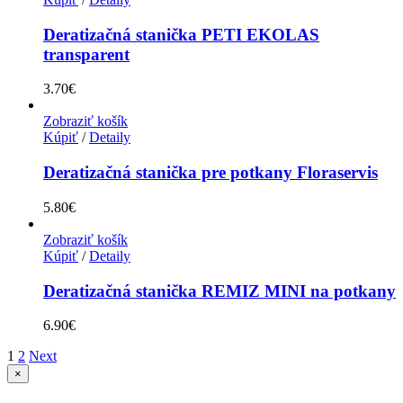
Deratizačná stanička PETI EKOLAS
transparent
3.70
€
Zobraziť košík
Kúpiť
/
Detaily
Deratizačná stanička pre potkany Floraservis
5.80
€
Zobraziť košík
Kúpiť
/
Detaily
Deratizačná stanička REMIZ MINI na potkany
6.90
€
1
2
Next
Zatvoriť
×
rýchle
zobrazenie