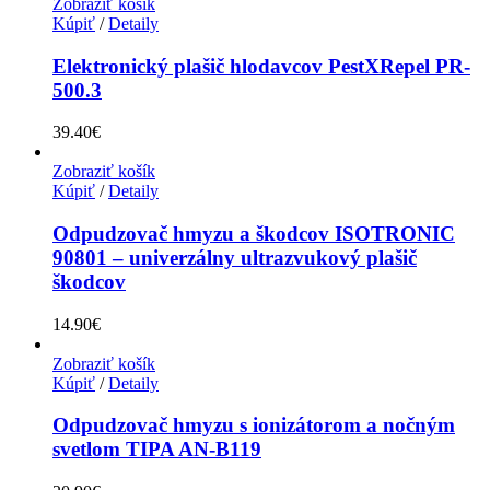
Zobraziť košík
Kúpiť
/
Detaily
Elektronický plašič hlodavcov PestXRepel PR-
500.3
39.40
€
Zobraziť košík
Kúpiť
/
Detaily
Odpudzovač hmyzu a škodcov ISOTRONIC
90801 – univerzálny ultrazvukový plašič
škodcov
14.90
€
Zobraziť košík
Kúpiť
/
Detaily
Odpudzovač hmyzu s ionizátorom a nočným
svetlom TIPA AN-B119