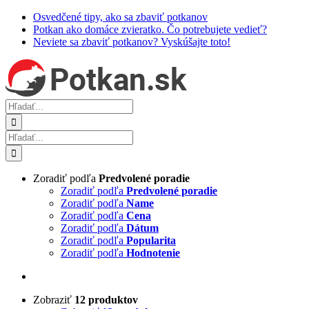
Skip
Osvedčené tipy, ako sa zbaviť potkanov
to
Potkan ako domáce zvieratko. Čo potrebujete vedieť?
content
Neviete sa zbaviť potkanov? Vyskúšajte toto!
Hľadať:
Hľadať:
Zoradiť podľa
Predvolené poradie
Zoradiť podľa
Predvolené poradie
Zoradiť podľa
Name
Zoradiť podľa
Cena
Zoradiť podľa
Dátum
Zoradiť podľa
Popularita
Zoradiť podľa
Hodnotenie
Zobraziť
12 produktov