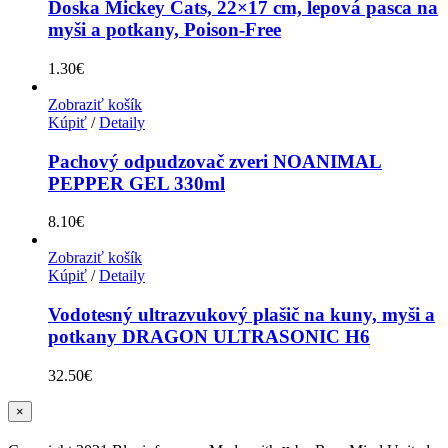
Doska Mickey Cats, 22×17 cm, lepová pasca na
myši a potkany, Poison-Free
1.30
€
Zobraziť košík
Kúpiť
/
Detaily
Pachový odpudzovač zveri NOANIMAL
PEPPER GEL 330ml
8.10
€
Zobraziť košík
Kúpiť
/
Detaily
Vodotesný ultrazvukový plašič na kuny, myši a
potkany DRAGON ULTRASONIC H6
32.50
€
Zatvoriť
×
rýchle
zobrazenie