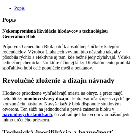
Popis
Popis
Nekompromisná likvidácia hlodavcov s technológiou
Generation Blok
Prípravok Generation Blok patrí k absolútnej špičke v kategórii
rodenticídov. Výrobca Liphatech vyvinul túto nástrahu tak, aby
pôsobila rýchlo a efektívne aj tam, kde bežné jedy zlyhávajú. Vďaka
jedinečnej chemickej štruktúre účinnej látky Difetialón tento produkt
spoľahlivo hubí celé populácie myší a potkanov.
Revolučné zloženie a dizajn návnady
Hlodavce prirodzene vyhľadávajú miesta na ohryz, a preto majú
tieto bloky
mnohovrstvový dizajn
. Tento tvar uľahčuje a zrýchľuje
konzumáciu nástrahy. Navyše každý blok disponuje stredovým
otvorom. Ten slúži na jednoduché a pevné zaistenie bloku v
návnadových staničkách
, čo zabraňuje hlodavcom v odnášaní jedu
mimo určeného priestoru.
Technická špecifikácia a bezpečnosť