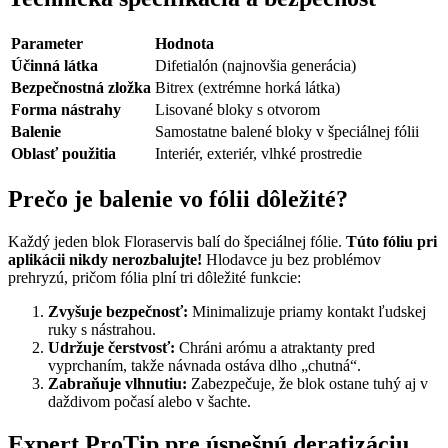
Parameter
Hodnota
Účinná látka
Difetialón (najnovšia generácia)
Bezpečnostná zložka
Bitrex (extrémne horká látka)
Forma nástrahy
Lisované bloky s otvorom
Balenie
Samostatne balené bloky v špeciálnej fólii
Oblasť použitia
Interiér, exteriér, vlhké prostredie
Prečo je balenie vo fólii dôležité?
Každý jeden blok Floraservis balí do špeciálnej fólie.
Túto fóliu pri
aplikácii nikdy nerozbalujte!
Hlodavce ju bez problémov
prehryzú, pričom fólia plní tri dôležité funkcie:
Zvyšuje bezpečnosť:
Minimalizuje priamy kontakt ľudskej
ruky s nástrahou.
Udržuje čerstvosť:
Chráni arómu a atraktanty pred
vyprchaním, takže návnada ostáva dlho „chutná“.
Zabraňuje vlhnutiu:
Zabezpečuje, že blok ostane tuhý aj v
daždivom počasí alebo v šachte.
Expert ProTip pre úspešnú deratizáciu