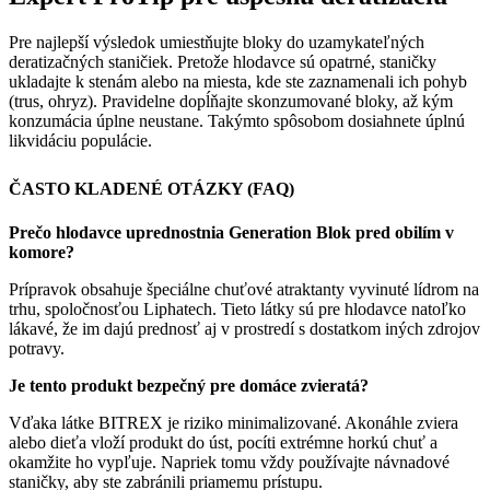
Pre najlepší výsledok umiestňujte bloky do uzamykateľných
deratizačných staničiek. Pretože hlodavce sú opatrné, staničky
ukladajte k stenám alebo na miesta, kde ste zaznamenali ich pohyb
(trus, ohryz). Pravidelne dopĺňajte skonzumované bloky, až kým
konzumácia úplne neustane. Takýmto spôsobom dosiahnete úplnú
likvidáciu populácie.
ČASTO KLADENÉ OTÁZKY (FAQ)
Prečo hlodavce uprednostnia Generation Blok pred obilím v
komore?
Prípravok obsahuje špeciálne chuťové atraktanty vyvinuté lídrom na
trhu, spoločnosťou Liphatech. Tieto látky sú pre hlodavce natoľko
lákavé, že im dajú prednosť aj v prostredí s dostatkom iných zdrojov
potravy.
Je tento produkt bezpečný pre domáce zvieratá?
Vďaka látke BITREX je riziko minimalizované. Akonáhle zviera
alebo dieťa vloží produkt do úst, pocíti extrémne horkú chuť a
okamžite ho vypľuje. Napriek tomu vždy používajte návnadové
staničky, aby ste zabránili priamemu prístupu.