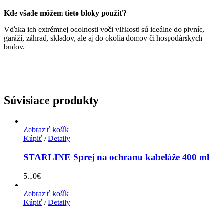
Kde všade môžem tieto bloky použiť?
Vďaka ich extrémnej odolnosti voči vlhkosti sú ideálne do pivníc,
garáží, záhrad, skladov, ale aj do okolia domov či hospodárskych
budov.
Súvisiace produkty
Zobraziť košík
Kúpiť
/
Detaily
STARLINE Sprej na ochranu kabeláže 400 ml
5.10
€
Zobraziť košík
Kúpiť
/
Detaily