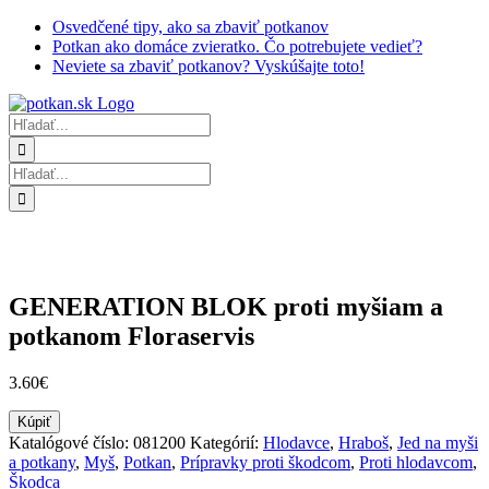
Skip
Osvedčené tipy, ako sa zbaviť potkanov
to
Potkan ako domáce zvieratko. Čo potrebujete vedieť?
content
Neviete sa zbaviť potkanov? Vyskúšajte toto!
Hľadať:
Hľadať:
GENERATION BLOK proti myšiam a
potkanom Floraservis
3.60
€
Kúpiť
Katalógové číslo:
081200
Kategórií:
Hlodavce
,
Hraboš
,
Jed na myši
a potkany
,
Myš
,
Potkan
,
Prípravky proti škodcom
,
Proti hlodavcom
,
Škodca