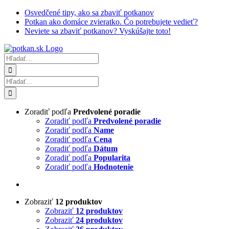
Skip
Osvedčené tipy, ako sa zbaviť potkanov
to
Potkan ako domáce zvieratko. Čo potrebujete vedieť?
content
Neviete sa zbaviť potkanov? Vyskúšajte toto!
Hľadať:
Hľadať:
Zoradiť podľa
Predvolené poradie
Zoradiť podľa
Predvolené poradie
Zoradiť podľa
Name
Zoradiť podľa
Cena
Zoradiť podľa
Dátum
Zoradiť podľa
Popularita
Zoradiť podľa
Hodnotenie
Zobraziť
12 produktov
Zobraziť
12 produktov
Zobraziť
24 produktov