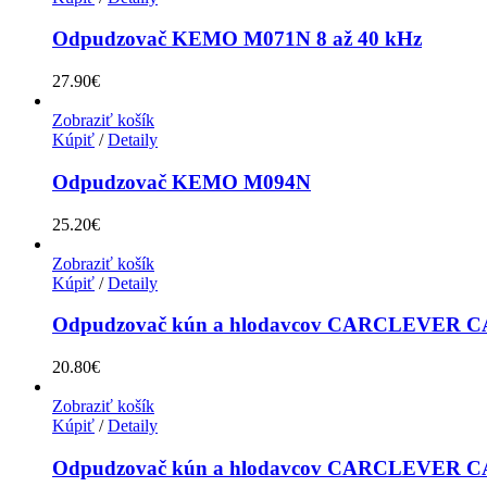
Odpudzovač KEMO M071N 8 až 40 kHz
27.90
€
Zobraziť košík
Kúpiť
/
Detaily
Odpudzovač KEMO M094N
25.20
€
Zobraziť košík
Kúpiť
/
Detaily
Odpudzovač kún a hlodavcov CARCLEVER CAR
20.80
€
Zobraziť košík
Kúpiť
/
Detaily
Odpudzovač kún a hlodavcov CARCLEVER CAR 