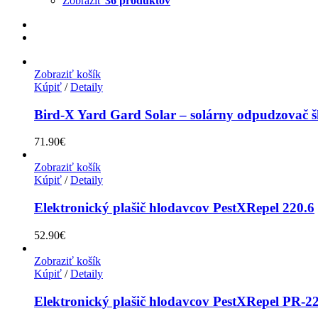
Zobraziť
36 produktov
Zobraziť košík
Kúpiť
/
Detaily
Bird-X Yard Gard Solar – solárny odpudzovač 
71.90
€
Zobraziť košík
Kúpiť
/
Detaily
Elektronický plašič hlodavcov PestXRepel 220.6
52.90
€
Zobraziť košík
Kúpiť
/
Detaily
Elektronický plašič hlodavcov PestXRepel PR-2