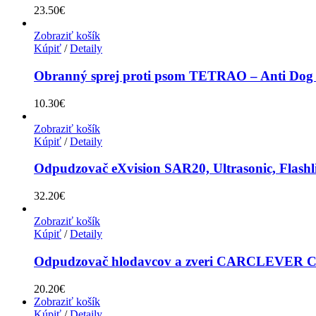
23.50
€
Zobraziť košík
Kúpiť
/
Detaily
Obranný sprej proti psom TETRAO – Anti Dog 
10.30
€
Zobraziť košík
Kúpiť
/
Detaily
Odpudzovač eXvision SAR20, Ultrasonic, Flashli
32.20
€
Zobraziť košík
Kúpiť
/
Detaily
Odpudzovač hlodavcov a zveri CARCLEVER CA
20.20
€
Zobraziť košík
Kúpiť
/
Detaily