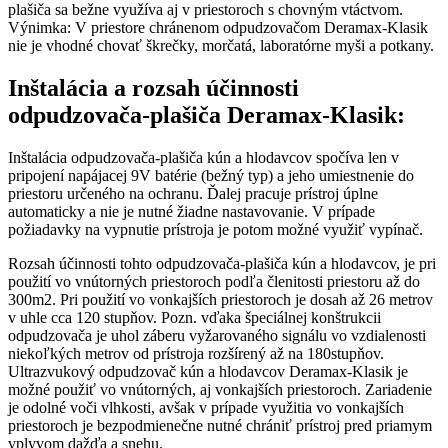
plašiča sa bežne využíva aj v priestoroch s chovným vtáctvom.
Výnimka: V priestore chránenom odpudzovačom Deramax-Klasik
nie je vhodné chovať škrečky, morčatá, laboratórne myši a potkany.
Inštalácia a rozsah účinnosti
odpudzovača-plašiča Deramax-Klasik:
Inštalácia odpudzovača-plašiča kún a hlodavcov spočíva len v
pripojení napájacej 9V batérie (bežný typ) a jeho umiestnenie do
priestoru určeného na ochranu. Ďalej pracuje prístroj úplne
automaticky a nie je nutné žiadne nastavovanie. V prípade
požiadavky na vypnutie prístroja je potom možné využiť vypínač.
Rozsah účinnosti tohto odpudzovača-plašiča kún a hlodavcov, je pri
použití vo vnútorných priestoroch podľa členitosti priestoru až do
300m2. Pri použití vo vonkajších priestoroch je dosah až 26 metrov
v uhle cca 120 stupňov. Pozn. vďaka špeciálnej konštrukcii
odpudzovača je uhol záberu vyžarovaného signálu vo vzdialenosti
niekoľkých metrov od prístroja rozšírený až na 180stupňov.
Ultrazvukový odpudzovač kún a hlodavcov Deramax-Klasik je
možné použiť vo vnútorných, aj vonkajších priestoroch. Zariadenie
je odolné voči vlhkosti, avšak v prípade využitia vo vonkajších
priestoroch je bezpodmienečne nutné chrániť prístroj pred priamym
vplyvom dažďa a snehu.