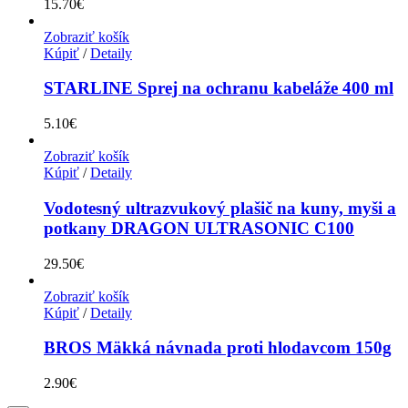
15.70
€
Zobraziť košík
Kúpiť
/
Detaily
STARLINE Sprej na ochranu kabeláže 400 ml
5.10
€
Zobraziť košík
Kúpiť
/
Detaily
Vodotesný ultrazvukový plašič na kuny, myši a
potkany DRAGON ULTRASONIC C100
29.50
€
Zobraziť košík
Kúpiť
/
Detaily
BROS Mäkká návnada proti hlodavcom 150g
2.90
€