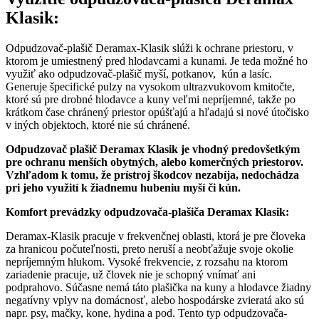
Klasik:
Odpudzovač-plašič Deramax-Klasik slúži k ochrane priestoru, v
ktorom je umiestnený pred hlodavcami a kunami. Je teda možné ho
využiť ako odpudzovač-plašič myší, potkanov, kún a lasíc.
Generuje špecifické pulzy na vysokom ultrazvukovom kmitočte,
ktoré sú pre drobné hlodavce a kuny veľmi nepríjemné, takže po
krátkom čase chránený priestor opúšťajú a hľadajú si nové útočisko
v iných objektoch, ktoré nie sú chránené.
Odpudzovač plašič Deramax Klasik je vhodný predovšetkým
pre ochranu menších obytných, alebo komerčných priestorov.
Vzhľadom k tomu, že prístroj škodcov nezabíja, nedochádza
pri jeho využití k žiadnemu hubeniu myší či kún.
Komfort prevádzky odpudzovača-plašiča Deramax Klasik:
Deramax-Klasik pracuje v frekvenčnej oblasti, ktorá je pre človeka
za hranicou počuteľnosti, preto neruší a neobťažuje svoje okolie
nepríjemným hlukom. Vysoké frekvencie, z rozsahu na ktorom
zariadenie pracuje, už človek nie je schopný vnímať ani
podprahovo. Súčasne nemá táto plašička na kuny a hlodavce žiadny
negatívny vplyv na domácnosť, alebo hospodárske zvieratá ako sú
napr. psy, mačky, kone, hydina a pod. Tento typ odpudzovača-