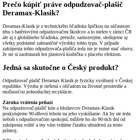
Prečo kúpiť práve odpudzovač-plašič
Deramax-Klasik?
Deramax-Klasik je z technického hľadiska špičkou na súčasnom
trhu s batériovými odpudzovačmi škodcov a to nielen v rámci ČR
ale aj z globálneho hľadiska, pretože, samozrejme, sledujeme aj
všetky podstatné zahraničné výrobky tohto typu. V prípade
zakúpenia tohto odpudzovača-plašiča teda nie je nutné mať obavy,
že ste si zaobstarali len plastovú krabičku s placebo efektom.
Jedná sa skutočne o Český produkt?
Odpudzovač plašič Deramax Klasik je fyzicky vyrábaný v Českej
republike. Výroba je riešená s ohľadom na životné prostredie a
možnosťou jednoduchej recyklácie.
Záruka vrátenia peňazí
Na odpudzovač-plašič kún a hlodavcov Deramax-Klasik
poskytujeme 90-dňovú lehotu na jeho vyskúšanie. Ak by ste teda
neboli s odpudzovačom spokojní, môžete ho do 90-tich dní od
zakúpenia vrátiť a my vám vrátime čiastku uhradenú za tento
prístroj.