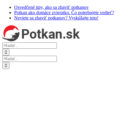
Skip
Osvedčené tipy, ako sa zbaviť potkanov
to
Potkan ako domáce zvieratko. Čo potrebujete vedieť?
content
Neviete sa zbaviť potkanov? Vyskúšajte toto!
Hľadať:
Hľadať: