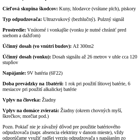
Cieľová skupina škodcov:
Kuny, hlodavce (vrátane plch), piskory
Typ odpudzovača:
Ultrazvukový (bezhlučný). Pulzný signál
Prostredie:
Vnútorné i vonkajšie (vonku je nutné chrániť pred
snehom a dažďom)
Účinný dosah (vo vnútri budov):
Až 300m2
Účinný dosah (vonku):
Dosah signálu až 26 metrov v uhle cca 120
stupňov
Napájanie:
9V batéria (6F22)
Doba prevádzky na 1batérii:
1 rok pri použití lítiovej batérie, 6
mesiacov pri použití alkalickej batérie
Vplyv na človeka:
Žiadny
Vplyv na domáce zvieratá:
Žiadny (okrem chovných myší,
škrečkov, morčiat pod.)
Pozn. Pokiaľ nie je závažný dôvod pre použitie batériového
odpudzovača (napr. absencia elektriny v danom mieste), vždy
odporúčame využiť radšej verziu odpudzovača s napájaním zo