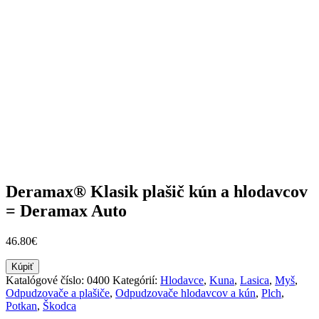
Deramax® Klasik plašič kún a hlodavcov
= Deramax Auto
46.80
€
Kúpiť
Katalógové číslo:
0400
Kategórií:
Hlodavce
,
Kuna
,
Lasica
,
Myš
,
Odpudzovače a plašiče
,
Odpudzovače hlodavcov a kún
,
Plch
,
Potkan
,
Škodca