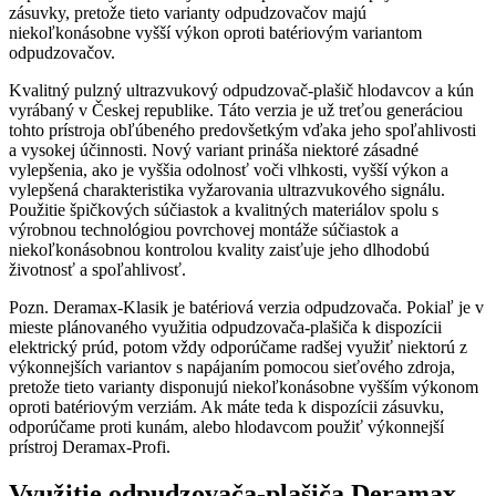
zásuvky, pretože tieto varianty odpudzovačov majú
niekoľkonásobne vyšší výkon oproti batériovým variantom
odpudzovačov.
Kvalitný pulzný ultrazvukový odpudzovač-plašič hlodavcov a kún
vyrábaný v Českej republike. Táto verzia je už treťou generáciou
tohto prístroja obľúbeného predovšetkým vďaka jeho spoľahlivosti
a vysokej účinnosti. Nový variant prináša niektoré zásadné
vylepšenia, ako je vyššia odolnosť voči vlhkosti, vyšší výkon a
vylepšená charakteristika vyžarovania ultrazvukového signálu.
Použitie špičkových súčiastok a kvalitných materiálov spolu s
výrobnou technológiou povrchovej montáže súčiastok a
niekoľkonásobnou kontrolou kvality zaisťuje jeho dlhodobú
životnosť a spoľahlivosť.
Pozn. Deramax-Klasik je batériová verzia odpudzovača. Pokiaľ je v
mieste plánovaného využitia odpudzovača-plašiča k dispozícii
elektrický prúd, potom vždy odporúčame radšej využiť niektorú z
výkonnejších variantov s napájaním pomocou sieťového zdroja,
pretože tieto varianty disponujú niekoľkonásobne vyšším výkonom
oproti batériovým verziám. Ak máte teda k dispozícii zásuvku,
odporúčame proti kunám, alebo hlodavcom použiť výkonnejší
prístroj Deramax-Profi.
Využitie odpudzovača-plašiča Deramax