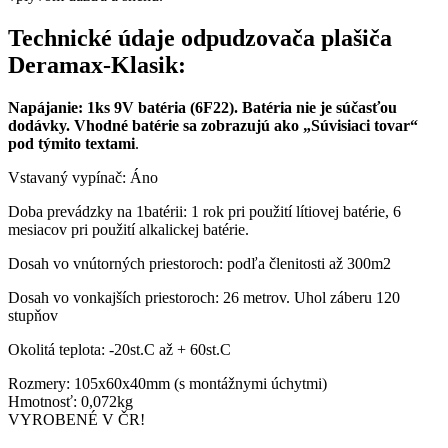
Technické údaje odpudzovača plašiča
Deramax-Klasik:
Napájanie: 1ks 9V batéria (6F22). Batéria nie je súčasťou
dodávky. Vhodné batérie sa zobrazujú ako „Súvisiaci tovar“
pod týmito textami
.
Vstavaný vypínač: Áno
Doba prevádzky na 1batérii: 1 rok pri použití lítiovej batérie, 6
mesiacov pri použití alkalickej batérie.
Dosah vo vnútorných priestoroch: podľa členitosti až 300m2
Dosah vo vonkajších priestoroch: 26 metrov. Uhol záberu 120
stupňov
Okolitá teplota: -20st.C až + 60st.C
Rozmery: 105x60x40mm (s montážnymi úchytmi)
Hmotnosť: 0,072kg
VYROBENÉ V ČR!