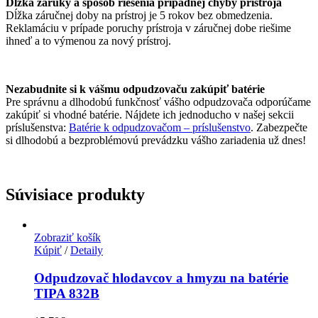
Dĺžka záruky a spôsob riešenia prípadnej chyby prístroja
Dĺžka záručnej doby na prístroj je 5 rokov bez obmedzenia.
Reklamáciu v prípade poruchy prístroja v záručnej dobe riešime
ihneď a to výmenou za nový prístroj.
Nezabudnite si k vášmu odpudzovaču zakúpiť batérie
Pre správnu a dlhodobú funkčnosť vášho odpudzovača odporúčame
zakúpiť si vhodné batérie. Nájdete ich jednoducho v našej sekcii
príslušenstva:
Batérie k odpudzovačom – príslušenstvo
. Zabezpečte
si dlhodobú a bezproblémovú prevádzku vášho zariadenia už dnes!
Súvisiace produkty
Zobraziť košík
Kúpiť
/
Detaily
Odpudzovač hlodavcov a hmyzu na batérie
TIPA 832B