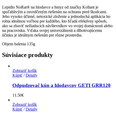
Lepidlo NoRat® na hlodavce a hmyz od značky Kollant je
spoľahlivým a osvedčeným riešením na ochranu pred škodcami.
Jeho vysoko účinné, netoxické zloženie a jednoduchá aplikácia ho
robia ideálnou voľbou pre každého, kto hľadá efektívny spôsob,
ako sa zbaviť nežiaducich návštevníkov vo svojej domácnosti alebo
na pracovisku. Vďaka svojej univerzálnosti a dlhotrvajúcemu
účinku je ideálnym riešením pre rôzne prostredia.
Objem balenia 135g
Súvisiace produkty
Zobraziť košík
Kúpiť
/
Detaily
Odpudzovač kún a hlodavcov GETI GRR120
11.50
€
Zobraziť košík
Kúpiť
/
Detaily