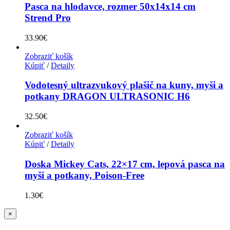
Pasca na hlodavce, rozmer 50x14x14 cm
Strend Pro
33.90
€
Zobraziť košík
Kúpiť
/
Detaily
Vodotesný ultrazvukový plašič na kuny, myši a
potkany DRAGON ULTRASONIC H6
32.50
€
Zobraziť košík
Kúpiť
/
Detaily
Doska Mickey Cats, 22×17 cm, lepová pasca na
myši a potkany, Poison-Free
1.30
€
Zatvoriť
×
rýchle
zobrazenie