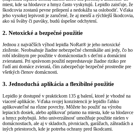
miest, kde sa hlodavce a hmyz často vyskytujú. Lepidlo zaisťuje, že
škodcovia zostanú pevne prilepení a nedokážu sa oslobodiť. Vďaka
jeho vysokej lepivosti je zaručené, že aj menší a rýchlejší škodcovia,
ako sú šváby či pavúky, budú úspešne odchytení.
2. Netoxické a bezpečné použitie
Jednou z najväčších výhod lepidla NoRat® je jeho netoxické
zloženie. Neobsahuje žiadne nebezpečné chemikálie ani jedy, čo ho
robí ideálnym pre použitie v domácnostiach s deťmi a domácimi
zvieratami. Pri správnom použití nepredstavuje žiadne riziko pre
ľudí ani domáce zvieratá, čím zabezpečuje bezpečné prostredie pre
všetkých členov domácnosti.
3. Jednoduchá aplikácia a flexibilné použitie
Lepidlo je dostupné v praktickom 135 g balení, ktoré je vhodné na
viaceré aplikácie. Vďaka svojej konzistencii je lepidlo ľahko
aplikovateľné na rôzne povrchy. Môžete ho použiť na výrobu
lepiacich dosiek, alebo aplikovať priamo na miesta, kde sa hlodavce
a hmyz pohybujú. Jeho univerzálnosť umožňuje použitie nielen v
domácnostiach, ale aj v skladoch, pivniciach, garážach, záhradách a
iných priestoroch, kde je potreba ochrany pred škodcami.