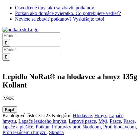
Skip
Osvedčené tipy, ako sa zbaviť potkanov
to
Potkan ako domáce zvieratko. Čo potrebujete vedieť?
content
Neviete sa zbaviť potkanov? Vyskúšajte toto!
Hľadať:
Hľadať:
Lepidlo NoRat® na hlodavce a hmyz 135g
Kollant
2.90
€
Kúpiť
Katalógové číslo:
31223
Kategórií:
Hlodavce
,
Hmyz
,
Lapače
hmyzu
,
Lapače lezúceho hmyzu
,
Lepové pasce
,
Myš
,
Pasce
,
Pasce,
lapače a plašiče
,
Potkan
,
Prípravky proti škodcom
,
Proti hlodavcom
,
Proti lezúcemu hmyzu
,
Škodca