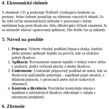
4. Ekonomické riešenie
S obsahom 135 g poskytuje NoRat® vynikajúcu hodnotu za
peniaze. Jedno balenie postačuje na ošetrenie viacerých oblastí, čo
ho robí veľmi ekonomickým riešením v porovnaní s inými
metódami boja proti škodcom. Jeho dlhotrvajúci účinok znamená, že
sa nemusíte obávať opakovanej aplikácie, čím šetríte čas aj náklady.
5. Návod na použitie
Príprava
: Vyberte vhodný podklad (lepiaca doska, kartón)
alebo priamo aplikujte lepidlo na povrch, kde sa očakáva
pohyb škodcov.
Aplikácia
: Rovnomerne naneste lepidlo v tenkej vrstve alebo
v pruhoch, podľa veľkosti plochy a druhu škodcov.
Umiestnenie
: Umiestnite pripravený podklad do miest, kde sa
škodcovia najčastejšie pohybujú – napríklad popri stenách, v
blízkosti potravín, v pivniciach alebo iných rizikových
oblastiach.
Kontrola a likvidácia
: Pravidelne kontrolujte miesta s
lepidlom a odchytených škodcov zlikvidujte v súlade s
miestnymi predpismi.
6. Zhrnutie