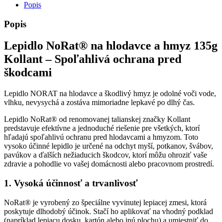
Popis
Popis
Lepidlo NoRat® na hlodavce a hmyz 135g
Kollant – Spoľahlivá ochrana pred
škodcami
Lepidlo NORAT na hlodavce a škodlivý hmyz je odolné voči vode,
vlhku, nevysychá a zostáva mimoriadne lepkavé po dlhý čas.
Lepidlo NoRat® od renomovanej talianskej značky Kollant
predstavuje efektívne a jednoduché riešenie pre všetkých, ktorí
hľadajú spoľahlivú ochranu pred hlodavcami a hmyzom. Toto
vysoko účinné lepidlo je určené na odchyt myší, potkanov, švábov,
pavúkov a ďalších nežiaducich škodcov, ktorí môžu ohroziť vaše
zdravie a pohodlie vo vašej domácnosti alebo pracovnom prostredí.
1. Vysoká účinnosť a trvanlivosť
NoRat® je vyrobený zo špeciálne vyvinutej lepiacej zmesi, ktorá
poskytuje dlhodobý účinok. Stačí ho aplikovať na vhodný podklad
(napríklad lepiacu dosku, kartón alebo inú plochu) a umiestniť do