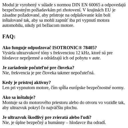
Modul je vyrobený v súlade s normou DIN EN 60065 a odpovedajú
bezpečnostným požiadavkám pri zhotovení. V krajinách EU je
zásadne požadované, aby prístroje na odplašovanie kún boli
inštalované tak, aby sa mohli zapnúť iba pri vypnutí motora
automobilu, nikdy pri bežiacom motore.
FAQ:
Ako funguje odpudzovač ISOTRONIC® 78405?
Vysiela ultrazvukové tóny s frekvenciou 12 kHz, ktoré sú pre
hlodavce nepríjemné a odrádzajú ich od pobytu v aute.
Je zariadenie počuteľné pre človeka?
Nie, frekvencia je pre človeka takmer nepočuteľná.
Kedy je prístroj aktívny?
Len pri vypnutom motore, čím spĺňa európske bezpečnostné normy.
Ako sa inštaluje?
Montuje sa do motorového priestoru alebo do otvoru vo vozidle tak,
aby ultrazvuk pokryl čo najväčšiu plochu.
Je ultrazvuk škodlivý pre zvieratá alebo ľudí?
Nie, je úplne bezpečný a humánny – hlodavce iba odradí.