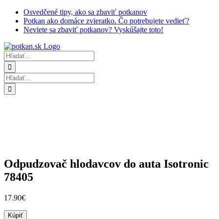
Skip
Osvedčené tipy, ako sa zbaviť potkanov
to
Potkan ako domáce zvieratko. Čo potrebujete vedieť?
content
Neviete sa zbaviť potkanov? Vyskúšajte toto!
Hľadať:
Hľadať:
Odpudzovač hlodavcov do auta Isotronic
78405
17.90
€
Kúpiť