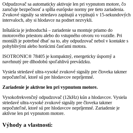
Odpudzovač sa automaticky aktivuje len pri vypnutom motore, čo
zaručuje bezpečnosť a spĺňa európske normy pre tieto zariadenia.
Zvukové signály sa striedavo zapínajú a vypínajú v 15-sekundových
intervaloch, aby si hlodavce na podnet nezvykli.
Inštalácia je jednoduchá – zariadenie sa montuje priamo do
motorového priestoru alebo do vstupného otvoru vo vozidle. Pri
montáži je potrebné dbať na to, aby odpudzovač nebol v kontakte s
pohyblivými alebo horúcimi časťami motora.
ISOTRONIC® 78405 je kompaktný, energeticky úsporný a
navrhnutý pre dlhodobú spoľahlivú prevádzku.
Vysiela striedavé ultra-vysoké zvukové signály pre človeka takmer
nepočuteľné, ktoré sú pre hlodavcov nepríjemné.
Zariadenie je aktívne len pri vypnutom motore.
Vysokofrekvenčný odpudzovač (12kHz) kún a hlodavcov. Vysiela
striedavé ultra-vysoké zvukové signály pre človeka takmer
nepočuteľné, ktoré sú pre hlodavcov nepríjemné. Zariadenie je
aktívne len pri vypnutom motore.
Výhody a vlastnosti: