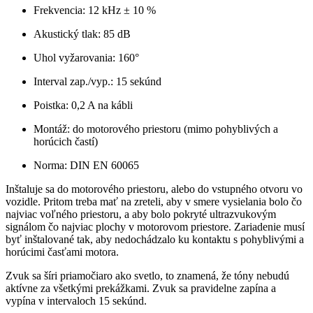
Frekvencia: 12 kHz ± 10 %
Akustický tlak: 85 dB
Uhol vyžarovania: 160°
Interval zap./vyp.: 15 sekúnd
Poistka: 0,2 A na kábli
Montáž: do motorového priestoru (mimo pohyblivých a
horúcich častí)
Norma: DIN EN 60065
Inštaluje sa do motorového priestoru, alebo do vstupného otvoru vo
vozidle. Pritom treba mať na zreteli, aby v smere vysielania bolo čo
najviac voľného priestoru, a aby bolo pokryté ultrazvukovým
signálom čo najviac plochy v motorovom priestore. Zariadenie musí
byť inštalované tak, aby nedochádzalo ku kontaktu s pohyblivými a
horúcimi časťami motora.
Zvuk sa šíri priamočiaro ako svetlo, to znamená, že tóny nebudú
aktívne za všetkými prekážkami. Zvuk sa pravidelne zapína a
vypína v intervaloch 15 sekúnd.