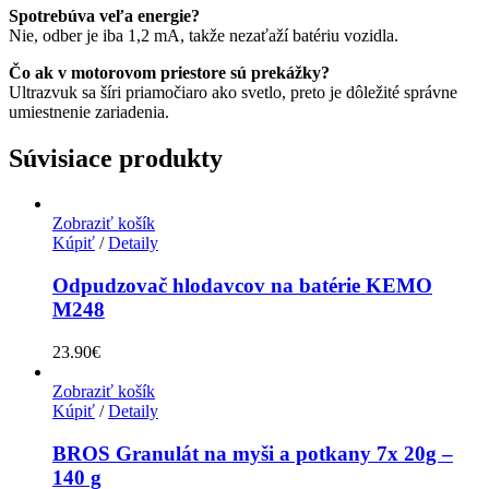
Spotrebúva veľa energie?
Nie, odber je iba 1,2 mA, takže nezaťaží batériu vozidla.
Čo ak v motorovom priestore sú prekážky?
Ultrazvuk sa šíri priamočiaro ako svetlo, preto je dôležité správne
umiestnenie zariadenia.
Súvisiace produkty
Zobraziť košík
Kúpiť
/
Detaily
Odpudzovač hlodavcov na batérie KEMO
M248
23.90
€
Zobraziť košík
Kúpiť
/
Detaily
BROS Granulát na myši a potkany 7x 20g –
140 g