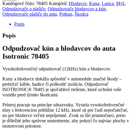
Katalógové číslo:
78405
Kategórií:
Hlodavce
,
Kuna
,
Lasica
,
Myš
,
Odpudzovače a plašiče
,
Odpudzovače hlodavcov a kún
,
Odpudzovače plašiče do auta
,
Potkan
,
Škodca
Popis
Popis
Odpudzovač kún a hlodavcov do auta
Isotronic 78405
Vysokofrekvenčný odpudzovač (12kHz) kún a hlodavcov.
Kuny a hlodavce dokážu spôsobiť v automobile značné škody –
prehrýzť káble, hadice či poškodiť izoláciu. Odpudzovač
ISOTRONIC® 78405 je spoľahlivé riešenie, ktoré ochráni vaše
vozidlo pred týmito škodcami.
Prístroj pracuje na princípe ultrazvuku. Vysiela vysokofrekvenčné
tóny s frekvenciou približne 12 kHz, ktoré sú pre ľudí nepočuteľné,
no pre hlodavce veľmi nepríjemné. Zvuk sa šíri priamočiaro, preto
je dôležité jeho správne umiestnenie, aby pokryl čo najviac plochy v
motorovom priestore.