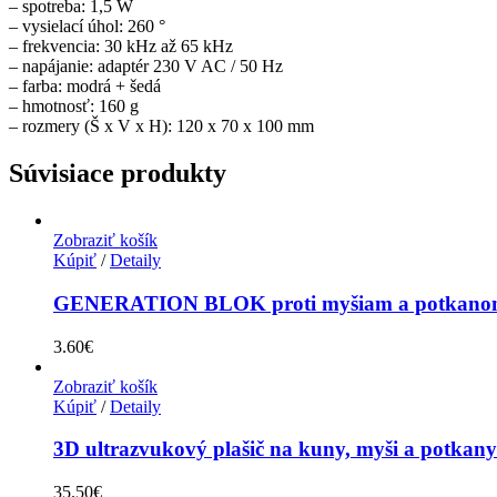
– spotreba: 1,5 W
– vysielací úhol: 260 °
– frekvencia: 30 kHz až 65 kHz
– napájanie: adaptér 230 V AC / 50 Hz
– farba: modrá + šedá
– hmotnosť: 160 g
– rozmery (Š x V x H): 120 x 70 x 100 mm
Súvisiace produkty
Zobraziť košík
Kúpiť
/
Detaily
GENERATION BLOK proti myšiam a potkanom 
3.60
€
Zobraziť košík
Kúpiť
/
Detaily
3D ultrazvukový plašič na kuny, myši a p
35.50
€