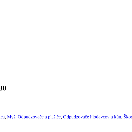
30
ica
,
Myš
,
Odpudzovače a plašiče
,
Odpudzovače hlodavcov a kún
,
Ško