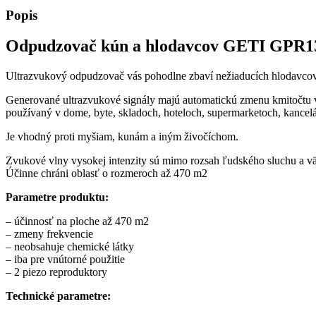
Popis
Odpudzovač kún a hlodavcov GETI GPR1
Ultrazvukový odpudzovač vás pohodlne zbaví nežiaducích hlodavcov 
Generované ultrazvukové signály majú automatickú zmenu kmitočtu v d
používaný v dome, byte, skladoch, hoteloch, supermarketoch, kancelá
Je vhodný proti myšiam, kunám a iným živočíchom.
Zvukové vlny vysokej intenzity sú mimo rozsah ľudského sluchu a vä
Účinne chráni oblasť o rozmeroch až 470 m2
Parametre produktu:
– účinnosť na ploche až 470 m2
– zmeny frekvencie
– neobsahuje chemické látky
– iba pre vnútorné použitie
– 2 piezo reproduktory
Technické parametre: