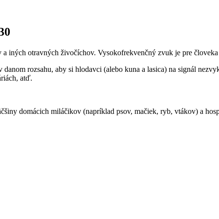
30
a iných otravných živočíchov. Vysokofrekvenčný zvuk je pre človeka
anom rozsahu, aby si hlodavci (alebo kuna a lasica) na signál nezvykl
riách, atď.
čšiny domácich miláčikov (napríklad psov, mačiek, ryb, vtákov) a hosp