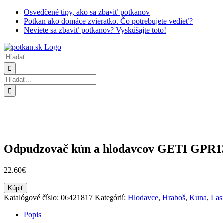
Skip
Osvedčené tipy, ako sa zbaviť potkanov
to
Potkan ako domáce zvieratko. Čo potrebujete vedieť?
content
Neviete sa zbaviť potkanov? Vyskúšajte toto!
Hľadať:
Hľadať:
Odpudzovač kún a hlodavcov GETI GPR1
22.60
€
Kúpiť
Katalógové číslo:
06421817
Kategórií:
Hlodavce
,
Hraboš
,
Kuna
,
Las
Popis