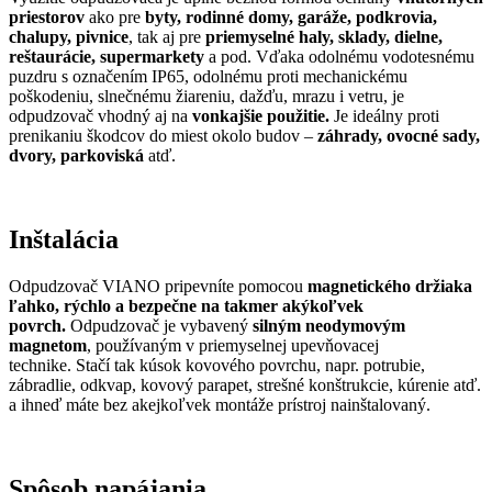
priestorov
ako pre
byty, rodinné domy,
garáže, podkrovia,
chalupy, pivnice
, tak aj pre
priemyselné haly, sklady, dielne,
reštaurácie, supermarkety
a pod. Vďaka odolnému vodotesnému
puzdru s označením IP65, odolnému proti mechanickému
poškodeniu, slnečnému žiareniu, dažďu, mrazu i vetru, je
odpudzovač vhodný aj na
vonkajšie použitie.
Je ideálny proti
prenikaniu škodcov do miest okolo budov –
záhrady, ovocné sady,
dvory, parkoviská
atď.
Inštalácia
Odpudzovač VIANO pripevníte pomocou
magnetického držiaka
ľahko, rýchlo a bezpečne na takmer akýkoľvek
povrch.
Odpudzovač je vybavený
silným neodymovým
magnetom
, používaným v priemyselnej upevňovacej
technike. Stačí tak kúsok kovového povrchu, napr. potrubie,
zábradlie, odkvap, kovový parapet, strešné konštrukcie, kúrenie atď.
a ihneď máte bez akejkoľvek montáže prístroj nainštalovaný.
Spôsob napájania