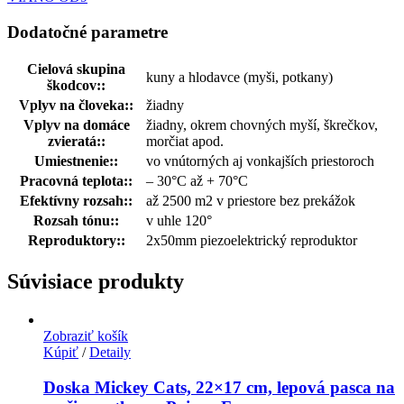
Dodatočné parametre
Cielová skupina
kuny a hlodavce (myši, potkany)
škodcov:
:
Vplyv na človeka:
:
žiadny
Vplyv na domáce
žiadny, okrem chovných myší, škrečkov,
zvieratá:
:
morčiat apod.
Umiestnenie:
:
vo vnútorných aj vonkajších priestoroch
Pracovná teplota:
:
– 30°C až + 70°C
Efektívny rozsah:
:
až 2500 m2 v priestore bez prekážok
Rozsah tónu:
:
v uhle 120°
Reproduktory:
:
2x50mm piezoelektrický reproduktor
Súvisiace produkty
Zobraziť košík
Kúpiť
/
Detaily
Doska Mickey Cats, 22×17 cm, lepová pasca na