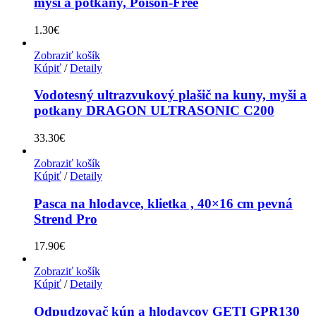
myši a potkany, Poison-Free
1.30
€
Zobraziť košík
Kúpiť
/
Detaily
Vodotesný ultrazvukový plašič na kuny, myši a
potkany DRAGON ULTRASONIC C200
33.30
€
Zobraziť košík
Kúpiť
/
Detaily
Pasca na hlodavce, klietka , 40×16 cm pevná
Strend Pro
17.90
€
Zobraziť košík
Kúpiť
/
Detaily
Odpudzovač kún a hlodavcov GETI GPR130