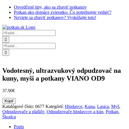
Skip
Osvedčené tipy, ako sa zbaviť potkanov
to
Potkan ako domáce zvieratko. Čo potrebujete vedieť?
content
Neviete sa zbaviť potkanov? Vyskúšajte toto!
Hľadať:
Hľadať:
Vodotesný, ultrazvukový odpudzovač na
kuny, myši a potkany VIANO OD9
37.90
€
Kúpiť
Katalógové číslo:
0677
Kategórií:
Hlodavce
,
Kuna
,
Lasica
,
Myš
,
Odpudzovače a plašiče
,
Odpudzovače hlodavcov a kún
,
Potkan
,
Škodca
Popis