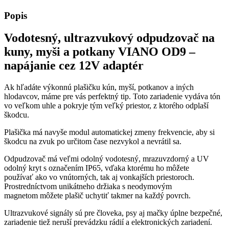
Popis
Vodotesný, ultrazvukový odpudzovač na
kuny, myši a potkany VIANO OD9 –
napájanie cez 12V adaptér
Ak hľadáte výkonnú plašičku kún, myší, potkanov a iných
hlodavcov, máme pre vás perfektný tip. Toto zariadenie vydáva tón
vo veľkom uhle a pokryje tým veľký priestor, z ktorého odplaší
škodcu.
Plašička má navyše modul automatickej zmeny frekvencie, aby si
škodcu na zvuk po určitom čase nezvykol a nevrátil sa.
Odpudzovač má veľmi odolný vodotesný, mrazuvzdorný a UV
odolný kryt s označením IP65, vďaka ktorému ho môžete
používať ako vo vnútorných, tak aj vonkajších priestoroch.
Prostredníctvom unikátneho držiaka s neodymovým
magnetom môžete plašič uchytiť takmer na každý povrch.
Ultrazvukové signály sú pre človeka, psy aj mačky úplne bezpečné,
zariadenie tiež neruší prevádzku rádií a elektronických zariadení.