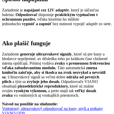
Zariadenie je
napájané cez 12V adaptér
, ktorý je súčasťou
balenia.
Odpudzovač
disponuje
praktickým vypínačom v
ochrannom puzdre,
vďaka ktorému ho môžete
jednoducho
vypnúť a zapnúť
bez nutnosti vypojiť adaptér zo siete.
Ako plašič funguje
Zariadenie
generuje ultrazvukové signály
, ktoré sú pre kuny a
hlodavce nepríjemné, av dôsledku toho po krátkom čase chránené
miesta opúšťajú. Prístroj vydáva
zvuky s premennou frekvenciou
vďaka zabudovanému modulu.
Táto automatická
zmena
kmitočtu zaisťuje, aby si škodca na zvuk nezvykol a nevrátil
sa
. Ultrazvukový signál sa veľmi dobre
odráža od pevných
plôch
a tým sa
zvyšuje jeho dosah.
Odpudzovače VIANO
obsahujú
piezoelektrické reproduktory,
ktoré sú známe
svojim
vysokým výkonom,
a preto majú tak
veľký dosah
zvuku
vo vnútorných aj vonkajších priestoroch.
Návod na použitie na stiahnutie:
Vodotesný, ultrazvukový odpudzovač na kuny, myši a potkany
VIANO OD9