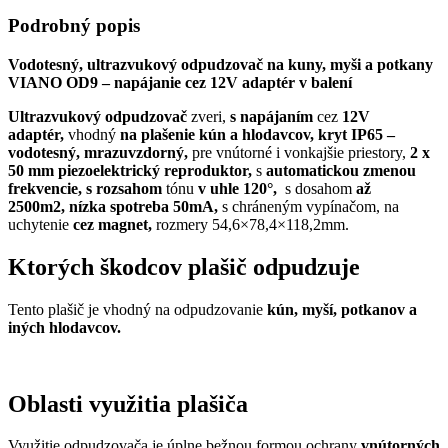
Podrobný popis
Vodotesný, ultrazvukový odpudzovač na kuny, myši a potkany
VIANO OD9 – napájanie cez 12V adaptér v balení
Ultrazvukový odpudzovač
zveri,
s napájaním
cez
12V
adaptér,
vhodný
na plašenie kún a hlodavcov,
kryt IP65 –
vodotesný, mrazuvzdorný,
pre vnútorné i vonkajšie priestory,
2 x
50 mm piezoelektrický reproduktor,
s
automatickou zmenou
frekvencie,
s rozsahom
tónu
v
uhle 120°,
s dosahom
až
2500m2,
nízka spotreba 50mA,
s chráneným vypínačom, na
uchytenie
cez magnet,
rozmery 54,6×78,4×118,2mm.
Ktorých škodcov plašič odpudzuje
Tento plašič je vhodný na odpudzovanie
kún, myší, potkanov a
iných hlodavcov.
Oblasti využitia plašiča
Využitie odpudzovača je úplne bežnou formou ochrany
vnútorných